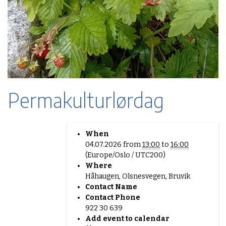
Permakulturlørdag
h
When
t
04.07.2026
from
13:00
to
16:00
t
(Europe/Oslo / UTC200)
p
Where
:
Håhaugen, Olsnesvegen, Bruvik
/
Contact Name
/
Contact Phone
w
922 30 639
w
Add event to calendar
w