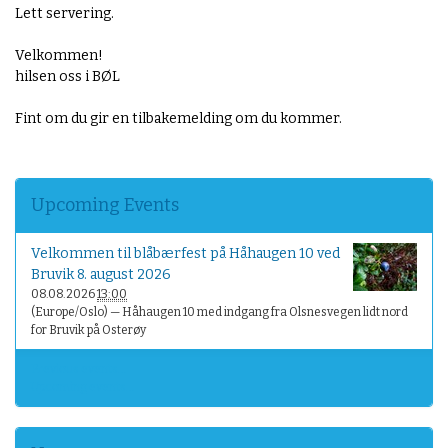
o
Lett servering.
g
i
Velkommen!
s
hilsen oss i BØL
k
e
Fint om du gir en tilbakemelding om du kommer.
l
a
n
d
Upcoming Events
s
b
Velkommen til blåbærfest på Håhaugen 10 ved
y
Bruvik 8. august 2026
.
08.08.2026
13:00
n
(Europe/Oslo)
— Håhaugen 10 med indgang fra Olsnesvegen lidt nord
o
for Bruvik på Osterøy
/
a
Previous events…
Upcoming events…
l
t
-