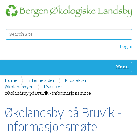
Search Site
Advanced Search…
Log in
Toggle n
Home
Interne sider
Prosjekter
Økolandsbyen
Hva skjer
Økolandsby på Bruvik - informasjonsmøte
Økolandsby på Bruvik -
informasjonsmøte