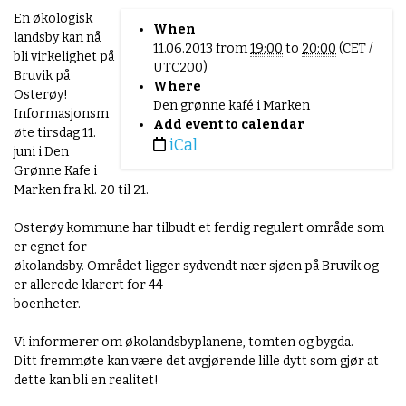
h
En økologisk
When
t
landsby kan nå
11.06.2013
from
19:00
to
20:00
(CET /
t
bli virkelighet på
UTC200)
p
Bruvik på
Where
:
Osterøy!
Den grønne kafé i Marken
/
Informasjonsm
Add event to calendar
/
øte tirsdag 11.
iCal
w
juni i Den
w
Grønne Kafe i
w
Marken fra kl. 20 til 21.
.
b
Osterøy kommune har tilbudt et ferdig regulert område som
e
er egnet for
r
økolandsby. Området ligger sydvendt nær sjøen på Bruvik og
g
er allerede klarert for 44
e
boenheter.
n
o
Vi informerer om økolandsbyplanene, tomten og bygda.
k
Ditt fremmøte kan være det avgjørende lille dytt som gjør at
o
dette kan bli en realitet!
l