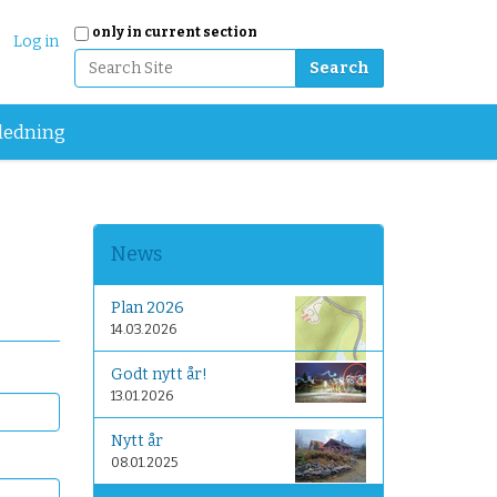
Search Site
only in current section
Log in
Advanced Search…
ledning
News
Plan 2026
14.03.2026
Godt nytt år!
13.01.2026
Nytt år
08.01.2025