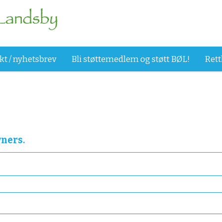
kt / nyhetsbrev
Bli støttemedlem og støtt BØL!
Rett
wners.