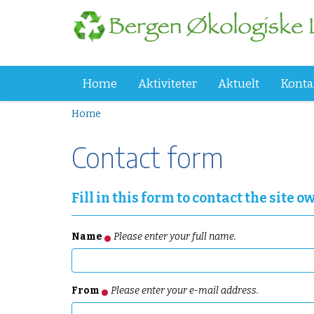
Home
Aktiviteter
Aktuelt
Konta
Y
Home
o
u
Contact form
a
r
e
Fill in this form to contact the site o
h
e
r
Name
Please enter your full name.
e
:
From
Please enter your e-mail address.