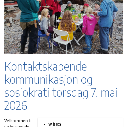
Kontaktskapende
kommunikasjon og
sosiokrati torsdag 7. mai
2026
h
Velkommen til
When
t
en berigende