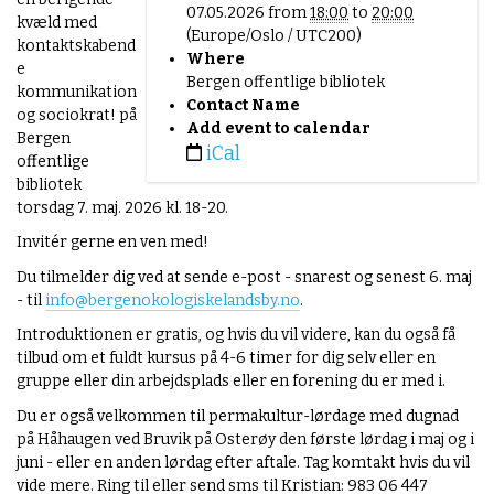
07.05.2026
from
18:00
to
20:00
t
kvæld med
(Europe/Oslo / UTC200)
p
kontaktskabend
Where
s
e
Bergen offentlige bibliotek
:
kommunikation
Contact Name
/
og sociokrat! på
Add event to calendar
/
Bergen
iCal
w
offentlige
w
bibliotek
w
torsdag 7. maj. 2026 kl. 18-20.
.
Invitér gerne en ven med!
b
e
Du tilmelder dig ved at sende e-post - snarest og senest 6. maj
r
- til
info@bergenokologiskelandsby.no
.
g
Introduktionen er gratis, og hvis du vil videre, kan du også få
e
tilbud om et fuldt kursus på 4-6 timer for dig selv eller en
n
gruppe eller din arbejdsplads eller en forening du er med i.
o
k
Du er også velkommen til permakultur-lørdage med dugnad
o
på Håhaugen ved Bruvik på Osterøy den første lørdag i maj og i
l
juni - eller en anden lørdag efter aftale. Tag komtakt hvis du vil
o
vide mere. Ring til eller send sms til Kristian: 983 06 447