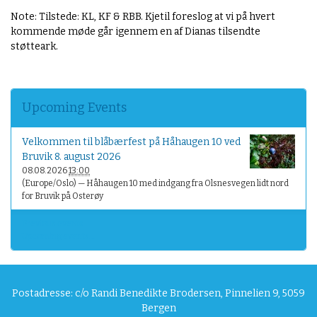
g
Note: Tilstede: KL, KF & RBB. Kjetil foreslog at vi på hvert
i
kommende møde går igennem en af Dianas tilsendte
s
støtteark.
k
e
l
a
Upcoming Events
n
d
Velkommen til blåbærfest på Håhaugen 10 ved
s
Bruvik 8. august 2026
b
08.08.2026
13:00
y
(Europe/Oslo)
— Håhaugen 10 med indgang fra Olsnesvegen lidt nord
.
for Bruvik på Osterøy
n
o
Previous events…
/
Upcoming events…
a
k
t
i
Postadresse: c/o Randi Benedikte Brodersen, Pinnelien 9, 5059
v
Bergen