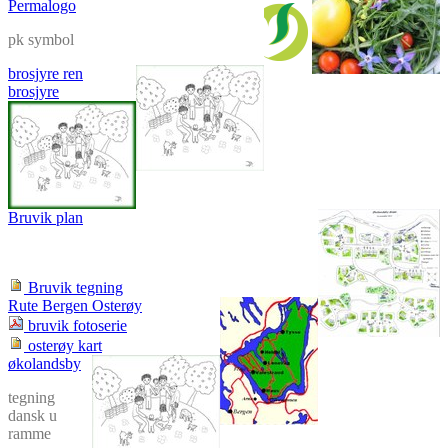
Permalogo
pk symbol
brosjyre ren
brosjyre
Bruvik plan
Bruvik tegning
Rute Bergen Osterøy
bruvik fotoserie
osterøy kart
økolandsby
tegning
dansk u
ramme