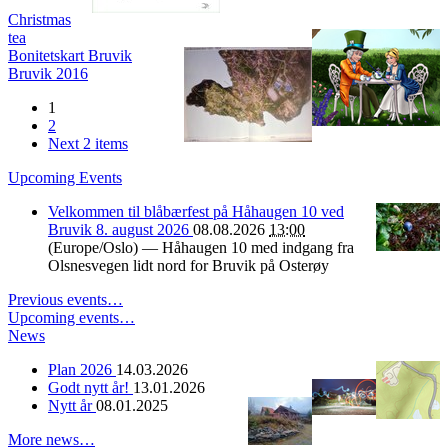
Christmas
tea
Bonitetskart Bruvik
Bruvik 2016
1
2
Next 2 items
Upcoming Events
Velkommen til blåbærfest på Håhaugen 10 ved
Bruvik 8. august 2026
08.08.2026
13:00
(Europe/Oslo)
— Håhaugen 10 med indgang fra
Olsnesvegen lidt nord for Bruvik på Osterøy
Previous events…
Upcoming events…
News
Plan 2026
14.03.2026
Godt nytt år!
13.01.2026
Nytt år
08.01.2025
More news…