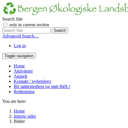
Search Site
only in current section
Advanced Search…
Log in
Toggle navigation
Home
Aktiviteter
Aktuelt
Kontakt / nyhetsbrev
Bli støttemedlem og støtt BØL!
Rettledning
You are here:
Home
Interne sider
Bilder