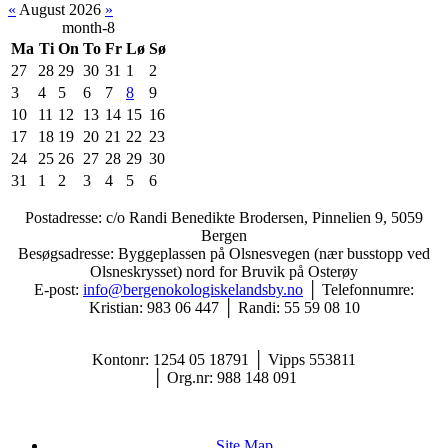
«
August 2026
»
month-8
Ma
Ti
On
To
Fr
Lø
Sø
27
28
29
30
31
1
2
3
4
5
6
7
8
9
10
11
12
13
14
15
16
17
18
19
20
21
22
23
24
25
26
27
28
29
30
31
1
2
3
4
5
6
Postadresse: c/o Randi Benedikte Brodersen, Pinnelien 9, 5059
Bergen
Besøgsadresse: Byggeplassen på Olsnesvegen (nær busstopp ved
Olsneskrysset) nord for Bruvik på Osterøy
E-post:
info@bergenokologiskelandsby.no
│ Telefonnumre:
Kristian: 983 06 447 │ Randi: 55 59 08 10
Kontonr: 1254 05 18791
│
Vipps
553811
│
Org.nr: 988 148 091
Site Map