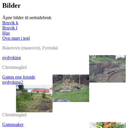
Bilder
Åpne bilder til nettsidebruk
Bruvik k
Bruvik l
Hus
Ovn murt i tegl
Bakerovn (maseovn), Fyresdal
nydyrking
Christinegård
Grønn eng forside
nydyrking2
Christinegård
Grønnsaker