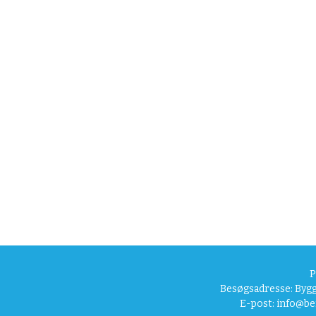
P
Besøgsadresse: Bygg
E-post:
info@be