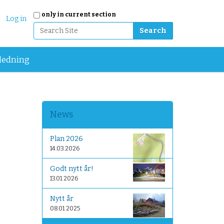
Search Site
only in current section
Log in
Advanced Search…
ledning
News
Plan 2026
14.03.2026
Godt nytt år!
13.01.2026
Nytt år
08.01.2025