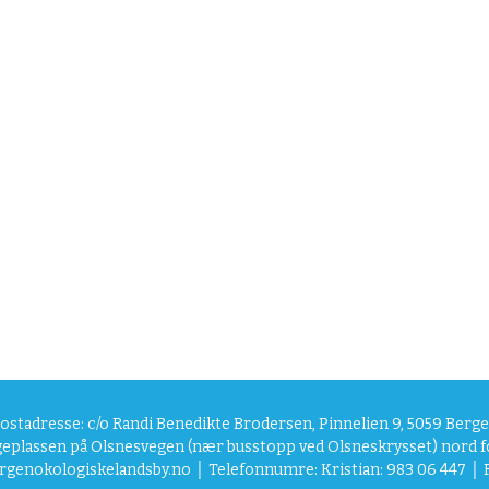
ostadresse: c/o Randi Benedikte Brodersen, Pinnelien 9, 5059 Berg
eplassen på Olsnesvegen (nær busstopp ved Olsneskrysset) nord f
rgenokologiskelandsby.no
│ Telefonnumre: Kristian: 983 06 447 │ R