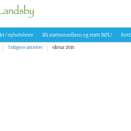
kt / nyhetsbrev
Bli støttemedlem og støtt BØL!
Rett
Tidligere aktivitet
vårtur 2015