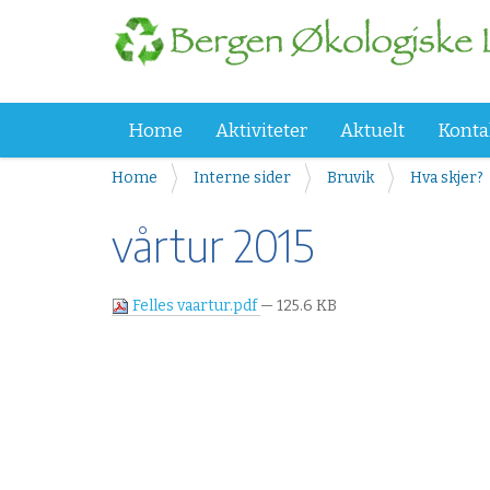
Home
Aktiviteter
Aktuelt
Konta
Y
Home
Interne sider
Bruvik
Hva skjer?
o
u
vårtur 2015
a
r
e
Felles vaartur.pdf
— 125.6 KB
h
e
r
e
: