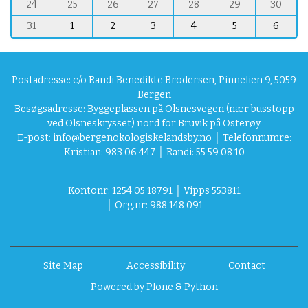
8
24
25
26
27
28
29
30
31
1
2
3
4
5
6
Postadresse: c/o Randi Benedikte Brodersen, Pinnelien 9, 5059
Bergen
Besøgsadresse: Byggeplassen på Olsnesvegen (nær busstopp
ved Olsneskrysset) nord for Bruvik på Osterøy
E-post:
info@bergenokologiskelandsby.no
│ Telefonnumre:
Kristian: 983 06 447 │ Randi: 55 59 08 10
Kontonr: 1254 05 18791
│
Vipps
553811
│
Org.nr: 988 148 091
Site Map
Accessibility
Contact
Powered by Plone & Python