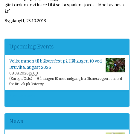
går i orden er vi klare til å setta spaden i jorda i løpet av neste
år."
Bygdanytt, 25.10.2013
Upcoming Events
Velkommen til blåbærfest på Håhaugen 10 ved
Bruvik 8. august 2026
08.08.2026
13:00
(Europe/Oslo)
— Håhaugen 10 med indgang fra Olsnesvegen lidt nord
for Bruvik på Osterøy
Previous events…
Upcoming events…
News