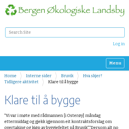
Search Site
Advanced Search…
Log in
Toggle n
Home
Interne sider
Bruvik
Hva skjer?
Tidligere aktivitet
Klare til å bygge
Klare til å bygge
"Vi var i møte med rådmannen [i Osterøy] måndag
ettermiddag og gjekk igjennom eit kontraktsforslag om
overtaking og kjøp av byggjefeltet på Bruvik"."Dersom alt no