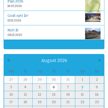
Plan 2026
14.03.2026
Godt nytt år!
13.01.2026
Nytt år
08.01.2025
More news…
«
»
August 2026
Ma
Ti
On
To
Fr
Lø
Sø
m
27
28
29
30
31
1
2
o
3
4
5
6
7
8
9
n
t
10
11
12
13
14
15
16
h
17
18
19
20
21
22
23
-