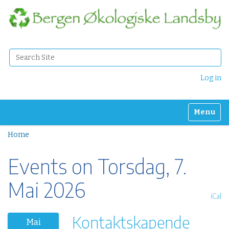
Search Site
Advanced Search…
Log in
Toggle n
Home
Events on Torsdag, 7.
Mai 2026
iCal
Kontaktskapende
2
Mai
0