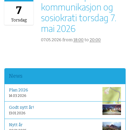
kommunikasjon og
2
7
6
sosiokrati torsdag 7.
-
Torsdag
0
mai 2026
5
-
07.05.2026
from
18:00
to
20:00
0
7
T
1
8
:
News
0
0
Plan 2026
:
14.03.2026
0
0
Godt nytt år!
+
13.01.2026
0
2
Nytt år
: