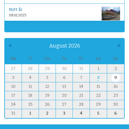
i
s
Nytt år
k
08.01.2025
e
l
More news…
a
n
«
»
d
August 2026
s
b
Ma
Ti
On
To
Fr
Lø
Sø
y
m
27
28
29
30
31
1
2
.
o
n
3
4
5
6
7
8
9
n
o
t
10
11
12
13
14
15
16
/
h
a
17
18
19
20
21
22
23
-
l
8
24
25
26
27
28
29
30
t
-
31
1
2
3
4
5
6
i
n