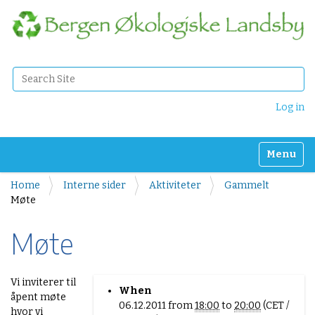
Search Site
Advanced Search…
Log in
Toggle n
Home
Interne sider
Aktiviteter
Gammelt
Møte
Møte
h
Vi inviterer til
When
t
åpent møte
06.12.2011
from
18:00
to
20:00
(CET /
t
hvor vi