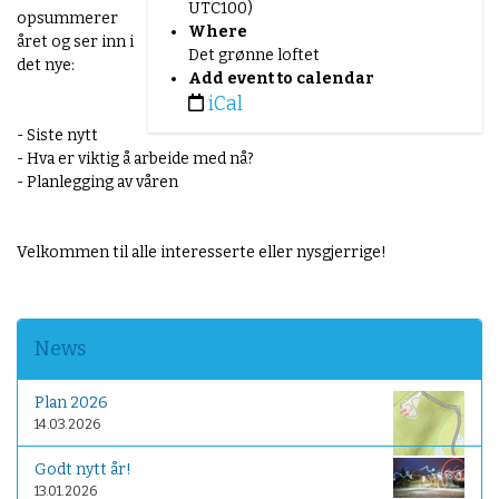
UTC100)
p
opsummerer
Where
s
året og ser inn i
Det grønne loftet
:
det nye:
Add event to calendar
/
iCal
/
w
- Siste nytt
w
- Hva er viktig å arbeide med nå?
w
- Planlegging av våren
.
b
e
Velkommen til alle interesserte eller nysgjerrige!
r
g
e
n
News
o
k
Plan 2026
o
14.03.2026
l
o
Godt nytt år!
g
13.01.2026