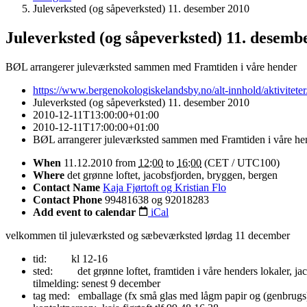
Juleverksted (og såpeverksted) 11. desember 2010
Juleverksted (og såpeverksted) 11. desemb
BØL arrangerer juleværksted sammen med Framtiden i våre hender
https://www.bergenokologiskelandsby.no/alt-innhold/aktivitete
Juleverksted (og såpeverksted) 11. desember 2010
2010-12-11T13:00:00+01:00
2010-12-11T17:00:00+01:00
BØL arrangerer juleværksted sammen med Framtiden i våre he
When
11.12.2010
from
12:00
to
16:00
(CET / UTC100)
Where
det grønne loftet, jacobsfjorden, bryggen, bergen
Contact Name
Kaja Fjørtoft og Kristian Flo
Contact Phone
99481638 og 92018283
Add event to calendar
iCal
velkommen til juleværksted og sæbeværksted lørdag 11 december
tid: kl 12-16
sted: det grønne loftet, framtiden i våre henders lokaler, jac
tilmelding: senest 9 december
tag med: emballage (fx små glas med lågm papir og (genbrugs)