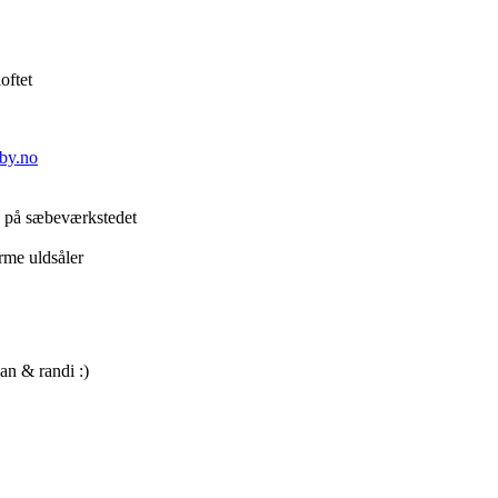
oftet
sby.no
re på sæbeværkstedet
rme uldsåler
ian & randi :)