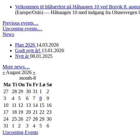
Velkommen til blåbærfest på Håhaugen 10 ved Bruvik 8. augu
(Europe/Oslo)
— Håhaugen 10 med indgang fra Olsnesvegen li
Previous events…
Upcoming events…
News
Plan 2026
14.03.2026
Godt nytt år!
13.01.2026
Nytt år
08.01.2025
More news…
«
August 2026
»
month-8
Ma
Ti
On
To
Fr
Lø
Sø
27
28
29
30
31
1
2
3
4
5
6
7
8
9
10
11
12
13
14
15
16
17
18
19
20
21
22
23
24
25
26
27
28
29
30
31
1
2
3
4
5
6
Upcoming Events