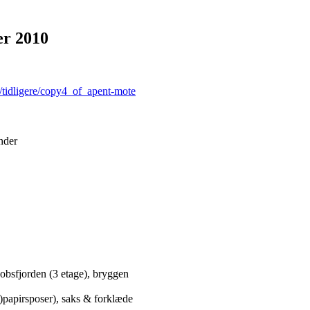
er 2010
r/tidligere/copy4_of_apent-mote
nder
obsfjorden (3 etage), bryggen
papirsposer), saks & forklæde