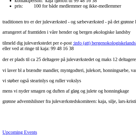
kontaktperson: kaja fjørtoft tlf 99 48 16 38
pris: 100 for både medlemmer og ikke-medlemmer
traditionen tro er der juleværksted - og sæbeværksted - på det grønne l
arrangeret af framtiden i våre hender og bergen økologiske landsby
tilmeld dig juleværkstedet per e-post
:info (att) bergenokologiskeland
eller ved at ringe til kaja: 99 48 16 38
der er plads til ca 25 deltagere på juleværkstedet og maks 12 deltage
vi laver bl a brændte mandler, myntgodteri, julekort, honningsæbe, va
vi støber også stearinlys og ruller vokslys
mens vi nyder smagen og duften af gløg og julete og honningkage
grønne adventshilsner fra juleværkstedskomiteen: kaja, silje, lars-krist
Upcoming Events