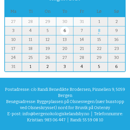
Ma
Ti
On
To
Fr
Lø
Sø
m
27
28
29
30
31
1
2
o
3
4
5
6
7
8
9
n
t
10
11
12
13
14
15
16
h
17
18
19
20
21
22
23
-
8
24
25
26
27
28
29
30
31
1
2
3
4
5
6
Postadresse: c/o Randi Benedikte Brodersen, Pinnelien 9, 5059
Bergen
Besøgsadresse: Byggeplassen på Olsnesvegen (nær busstopp
ved Olsneskrysset) nord for Bruvik på Osterøy
E-post:
info@bergenokologiskelandsby.no
│ Telefonnumre:
Kristian: 983 06 447 │ Randi: 55 59 08 10