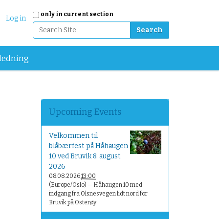
Search Site
only in current section
Log in
Advanced Search…
ledning
Upcoming Events
Velkommen til
blåbærfest på Håhaugen
10 ved Bruvik 8. august
2026
08.08.2026
13:00
(Europe/Oslo)
— Håhaugen 10 med
indgang fra Olsnesvegen lidt nord for
Bruvik på Osterøy