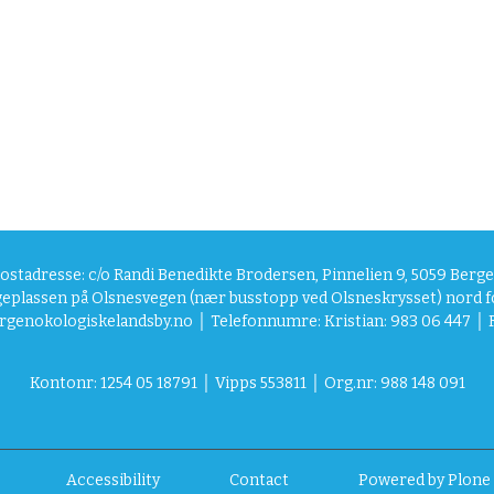
ostadresse: c/o Randi Benedikte Brodersen, Pinnelien 9, 5059 Berg
eplassen på Olsnesvegen (nær busstopp ved Olsneskrysset) nord f
rgenokologiskelandsby.no
│ Telefonnumre: Kristian: 983 06 447 │ R
Kontonr: 1254 05 18791
│
Vipps
553811
│
Org.nr: 988 148 091
Accessibility
Contact
Powered by Plone