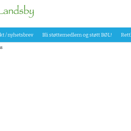
kt / nyhetsbrev
Bli støttemedlem og støtt BØL!
Rett
us