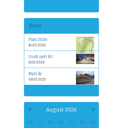
Previous events…
Upcoming events…
News
Plan 2026
14.03.2026
Godt nytt år!
13.01.2026
Nytt år
08.01.2025
More news…
«
»
August 2026
Ma
Ti
On
To
Fr
Lø
Sø