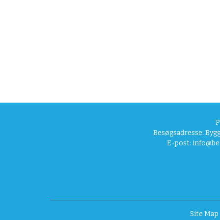
z
e
i
m
a
g
e
…
P
Besøgsadresse: Bygg
E-post:
info@be
Site Map