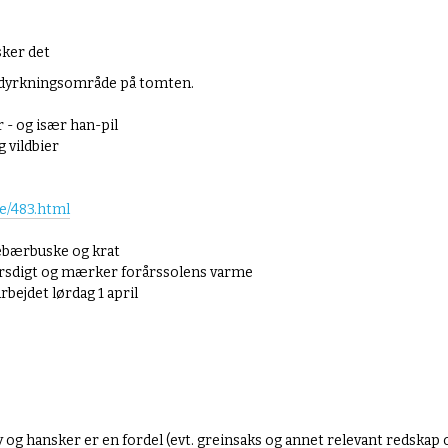
ker det
rste dyrkningsområde på tomten.
r - og især han-pil
 vildbier
e/
483.html
nebærbuske og krat
rårsdigt og mærker forårssolens varme
bejdet lørdag 1 april
 og hansker er en fordel (evt. greinsaks og annet relevant redskap