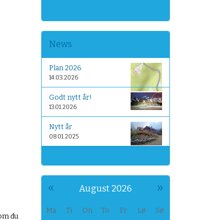
Previous events…
Upcoming events…
News
Plan 2026
14.03.2026
Godt nytt år!
13.01.2026
Nytt år
08.01.2025
More news…
«
»
August 2026
Ma
Ti
On
To
Fr
Lø
Sø
 om du