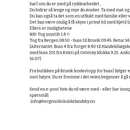
n
har) om du er med på ryddearbeidet..
d
Du bidrar så lenge og mye du ønsker. Ta med mat og 
s
Du kan også ta det som en utflukt med familie eller 
b
Det kan være mulig å få skyss i privat bil med Kjetil
y
Ellers er mulighetene
.
NB! Tog innstilt 1.4 !!
n
Tog fra Bergen 08:50 - buss til Bruvik 09:45. Retur 14:
o
(Alternativt: Buss 4 fra Torget 8:40 til Handelshøgsko
/
med buss 201 fra Kvisti på Osterøy klokka 9:25. Anko
a
16:07)
l
t
Fra butikken på Bruvik (endestopp for buss) følger en
-
mot høyre. Du er fremme i det veien begynner å gå n
i
n
Send en e-post hvis du vil være med - eller har innspi
n
spørsmål:
h
info@bergenokoloiskelandsb
y.no
o
l
d
/