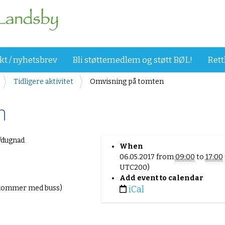
kt / nyhetsbrev
Bli støttemedlem og støtt BØL!
Rett
Tidligere aktivitet
Omvisning på tomten
n
r/dugnad
When
06.05.2017
from
09:00
to
17:00
UTC200)
Add event to calendar
om kommer med buss)
iCal