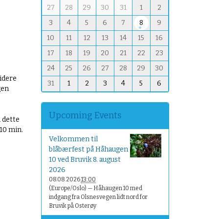
m
27
28
29
30
31
1
2
o
3
4
5
6
7
8
9
n
t
10
11
12
13
14
15
16
h
17
18
19
20
21
22
23
-
8
24
25
26
27
28
29
30
videre
31
1
2
3
4
5
6
gen
Upcoming Events
n dette
 10 min.
Velkommen til
blåbærfest på Håhaugen
10 ved Bruvik 8. august
2026
08.08.2026
13:00
(Europe/Oslo)
— Håhaugen 10 med
indgang fra Olsnesvegen lidt nord for
Bruvik på Osterøy