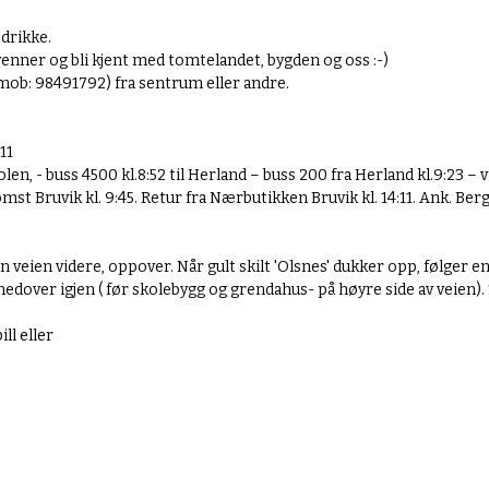
drikke.
venner og bli kjent med tomtelandet, bygden og oss :-)
 (mob: 98491792) fra sentrum eller andre.
11
len, - buss 4500 kl.8:52 til Herland – buss 200 fra Herland kl.9:23 – 
mst Bruvik kl. 9:45. Retur fra Nærbutikken Bruvik kl. 14:11. Ank. Ber
 veien videre, oppover. Når gult skilt 'Olsnes' dukker opp, følger e
edover igjen ( før skolebygg og grendahus- på høyre side av veien).
ll eller