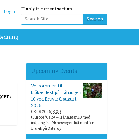
Search Site
only in current section
Log in
Advanced Search…
ledning
Upcoming Events
Velkommen til
blåbærfest på Håhaugen
(CET /
10 ved Bruvik 8. august
2026
08.08.2026
13:00
(Europe/Oslo)
— Håhaugen 10 med
indgang fra Olsnesvegen lidt nord for
Bruvik på Osterøy