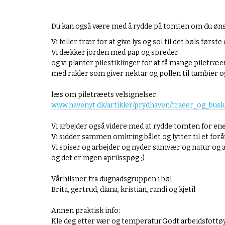
w
w
Du kan også være med å rydde på tomten om du øns
.
b
Vi feller trær for at give lys og sol til det bøls fø
e
Vi dækker jorden med pap og spreder
r
og vi planter pilestiklinger for at få mange piletræe
g
med rakler som giver nektar og pollen til tambier og
e
n
læs om piletræets velsignelser:
o
www.havenyt.dk/artikler/
prydhaven/traeer_og_busk
k
o
Vi arbejder også videre med at rydde tomten for e
l
Vi sidder sammen omkring bålet og lytter til et fo
o
Vi spiser og arbejder og nyder samvær og natur og ar
g
og det er ingen aprilsspøg ;)
i
s
Vårhilsner fra dugnadsgruppen i bøl
k
Brita, gertrud, diana, kristian, randi og kjetil
e
l
Annen praktisk info:
a
Kle deg etter vær og temperatur.Godt arbeidsfottøy