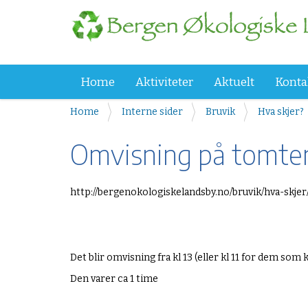
Home
Aktiviteter
Aktuelt
Konta
Y
Home
Interne sider
Bruvik
Hva skjer?
o
u
Omvisning på tomte
a
r
e
h
http://bergenokologiskelandsby.no/bruvik/hva-skje
h
t
e
t
r
p
e
s
:
Det blir omvisning fra kl 13 (eller kl 11 for dem s
:
/
Den varer ca 1 time
/
w