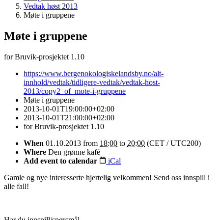
Vedtak høst 2013
Møte i gruppene
Møte i gruppene
for Bruvik-prosjektet 1.10
https://www.bergenokologiskelandsby.no/alt-
innhold/vedtak/tidligere-vedtak/vedtak-host-
2013/copy2_of_mote-i-gruppene
Møte i gruppene
2013-10-01T19:00:00+02:00
2013-10-01T21:00:00+02:00
for Bruvik-prosjektet 1.10
When
01.10.2013
from
18:00
to
20:00
(CET / UTC200)
Where
Den grønne kafé
Add event to calendar
iCal
Gamle og nye interesserte hjertelig velkommen! Send oss innspill i
alle fall!
Har du innspill/spørsmål,