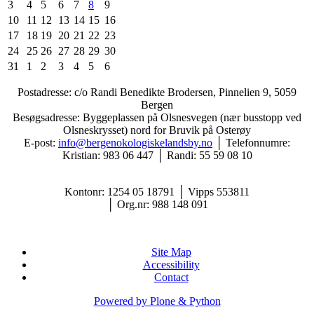
3
4
5
6
7
8
9
10
11
12
13
14
15
16
17
18
19
20
21
22
23
24
25
26
27
28
29
30
31
1
2
3
4
5
6
Postadresse: c/o Randi Benedikte Brodersen, Pinnelien 9, 5059
Bergen
Besøgsadresse: Byggeplassen på Olsnesvegen (nær busstopp ved
Olsneskrysset) nord for Bruvik på Osterøy
E-post:
info@bergenokologiskelandsby.no
│ Telefonnumre:
Kristian: 983 06 447 │ Randi: 55 59 08 10
Kontonr: 1254 05 18791
│
Vipps
553811
│
Org.nr: 988 148 091
Site Map
Accessibility
Contact
Powered by Plone & Python