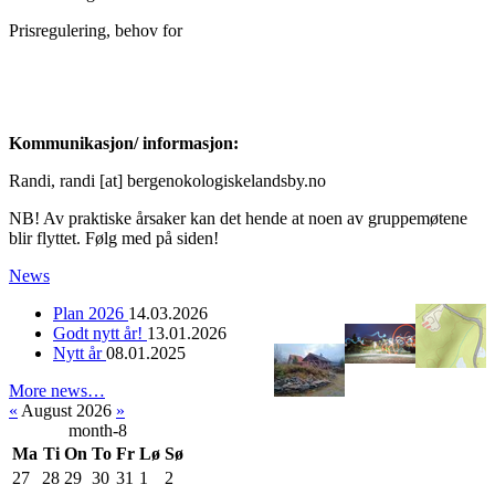
Prisregulering, behov for
Kommunikasjon/ informasjon:
Randi, randi [at] bergenokologiskelandsby.no
NB! Av praktiske årsaker kan det hende at noen av gruppemøtene
blir flyttet. Følg med på siden!
News
Plan 2026
14.03.2026
Godt nytt år!
13.01.2026
Nytt år
08.01.2025
More news…
«
August 2026
»
month-8
Ma
Ti
On
To
Fr
Lø
Sø
27
28
29
30
31
1
2