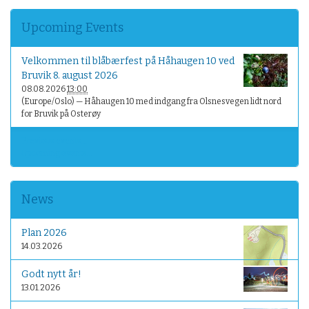
Upcoming Events
Velkommen til blåbærfest på Håhaugen 10 ved
Bruvik 8. august 2026
08.08.2026
13:00
(Europe/Oslo)
— Håhaugen 10 med indgang fra Olsnesvegen lidt nord
for Bruvik på Osterøy
Previous events…
Upcoming events…
News
Plan 2026
14.03.2026
Godt nytt år!
13.01.2026