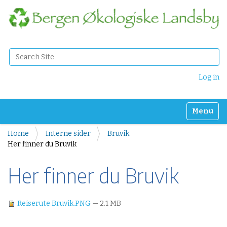
Search Site
Advanced Search…
Log in
Toggle n
Home
Interne sider
Bruvik
Her finner du Bruvik
Her finner du Bruvik
Reiserute Bruvik.PNG
— 2.1 MB