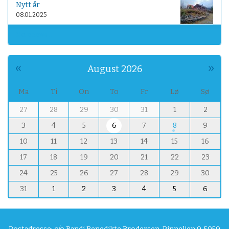
Nytt år
08.01.2025
More news…
«
»
August 2026
Ma
Ti
On
To
Fr
Lø
Sø
m
27
28
29
30
31
1
2
o
3
4
5
6
7
8
9
n
t
10
11
12
13
14
15
16
h
17
18
19
20
21
22
23
-
8
24
25
26
27
28
29
30
31
1
2
3
4
5
6