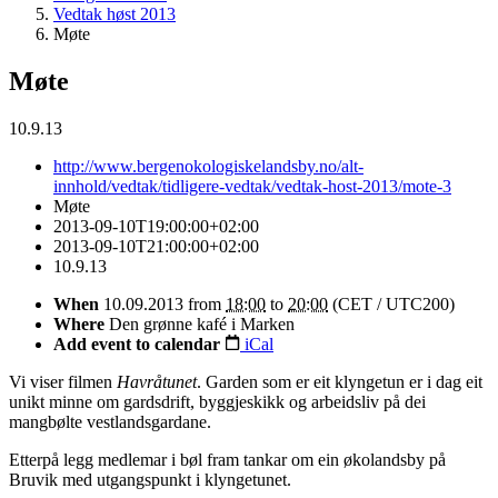
Vedtak høst 2013
Møte
Møte
10.9.13
http://www.bergenokologiskelandsby.no/alt-
innhold/vedtak/tidligere-vedtak/vedtak-host-2013/mote-3
Møte
2013-09-10T19:00:00+02:00
2013-09-10T21:00:00+02:00
10.9.13
When
10.09.2013
from
18:00
to
20:00
(CET / UTC200)
Where
Den grønne kafé i Marken
Add event to calendar
iCal
Vi viser filmen
Havråtunet
. Garden som er eit klyngetun er i dag eit
unikt minne om gardsdrift, byggjeskikk og arbeidsliv på dei
mangbølte vestlandsgardane.
Etterpå legg medlemar i bøl fram tankar om ein økolandsby på
Bruvik med utgangspunkt i klyngetunet.