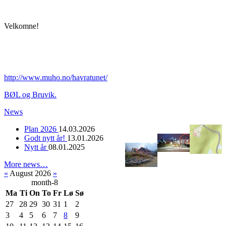
Velkomne!
http://www.muho.no/havratunet/
BØL og Bruvik.
News
Plan 2026
14.03.2026
Godt nytt år!
13.01.2026
Nytt år
08.01.2025
More news…
«
August 2026
»
month-8
Ma
Ti
On
To
Fr
Lø
Sø
27
28
29
30
31
1
2
3
4
5
6
7
8
9