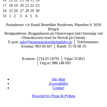
10
11
12
13
14
15
16
17
18
19
20
21
22
23
24
25
26
27
28
29
30
31
1
2
3
4
5
6
Postadresse: c/o Randi Benedikte Brodersen, Pinnelien 9, 5059
Bergen
Besøgsadresse: Byggeplassen på Olsnesvegen (nær busstopp ved
Olsneskrysset) nord for Bruvik på Osterøy
E-post:
info@bergenokologiskelandsby.no
│ Telefonnumre:
Kristian: 983 06 447 │ Randi: 55 59 08 10
Kontonr: 1254 05 18791
│
Vipps
553811
│
Org.nr: 988 148 091
Site Map
Accessibility
Contact
Powered by Plone & Python