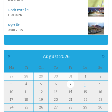
14.03.2026
s
-
Godt nytt år!
o
13.01.2026
g
-
Nytt år
f
08.01.2025
o
More news…
r
e
d
«
»
August 2026
r
a
g
Ma
Ti
On
To
Fr
Lø
Sø
/
m
27
28
29
30
31
1
2
t
o
i
3
4
5
6
7
8
9
n
d
t
10
11
12
13
14
15
16
l
h
i
17
18
19
20
21
22
23
-
g
8
24
25
26
27
28
29
30
e