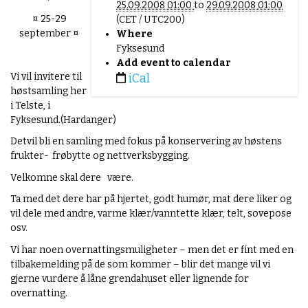
25.09.2008 01:00
to
29.09.2008 01:00
t
¤ 25-29
(CET / UTC200)
p
september ¤
Where
s
Fyksesund
:
Add event to calendar
/
Vi vil invitere til
iCal
/
høstsamling her
w
i Telste, i
w
Fyksesund.(Hardanger)
w
.
Detvil bli en samling med fokus på konservering av høstens
b
frukter-
frøbytte og nettverksbygging.
e
Velkomne skal dere
være.
r
g
Ta med det dere har på hjertet, godt humør, mat dere liker og
e
vil dele med andre, varme klær/vanntette klær, telt, sovepose
n
osv.
o
Vi har noen overnattingsmuligheter – men det er fint med en
k
tilbakemelding på de som kommer – blir det mange vil vi
o
gjerne vurdere å låne grendahuset eller lignende for
l
overnatting.
o