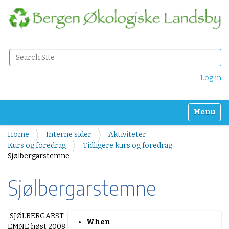
Search Site
Advanced Search…
Log in
Toggle n
Home
Interne sider
Aktiviteter
Kurs og foredrag
Tidligere kurs og foredrag
Sjølbergarstemne
Sjølbergarstemne
h
SJØLBERGARST
When
t
EMNE høst 2008