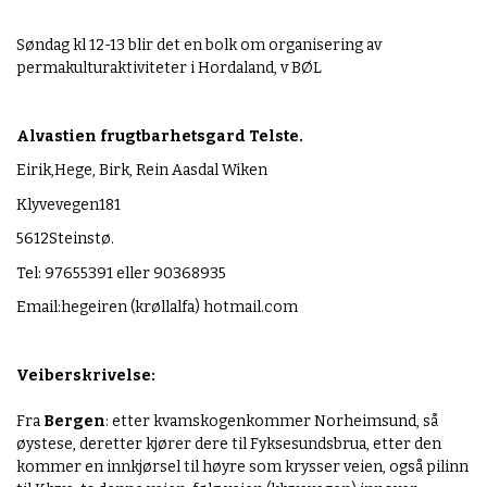
g
i
Søndag kl 12-13 blir det en bolk om organisering av
s
permakulturaktiviteter i Hordaland, v BØL
k
e
l
Alvastien frugtbarhetsgard Telste.
a
n
Eirik,Hege, Birk, Rein Aasdal Wiken
d
Klyvevegen181
s
b
5612Steinstø.
y
Tel: 97655391 eller 90368935
.
n
Email:
hegeiren (krøllalfa) hotmail.com
o
/
a
Veiberskrivelse:
l
t
Fra
Bergen
: etter
kvamskogen
kommer
Norheimsund
, så
-
øystese
, deretter
kjører dere
til
Fyksesundsbrua
, etter den
i
kommer en innkjørsel til høyre som krysser veien, også pilinn